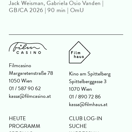
Jack Weisman, Gabriela Osio Vanden |
J
GB/CA 2026 | 90 min | OmU
Filmcasino
Margaretenstraße 78
Kino am Spittelberg
1050 Wien
Spittelberggasse 3
01 / 587 90 62
1070 Wien
kassa@filmcasino.at
01 / 890 72 86
kassa@filmhaus.at
HEUTE
CLUB LOG-IN
PROGRAMM
SUCHE