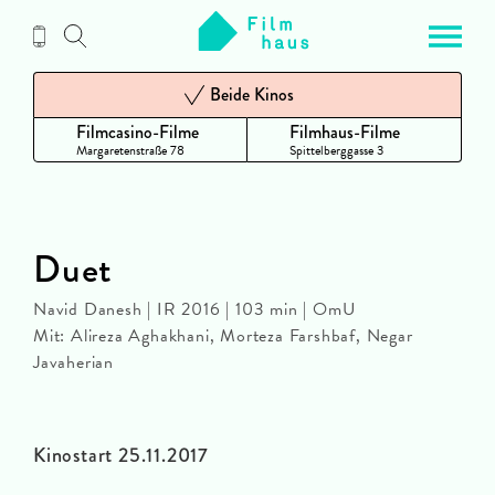
Zum
Inhalt
Beide Kinos
Filmcasino-Filme
Filmhaus-Filme
Margaretenstraße 78
Spittelberggasse 3
Duet
Navid Danesh | IR 2016 | 103 min | OmU
Mit: Alireza Aghakhani, Morteza Farshbaf, Negar
Javaherian
Kinostart 25.11.2017