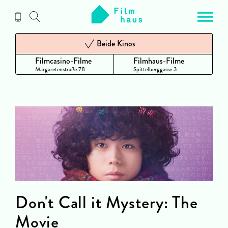
Zum
Inhalt
Beide Kinos
Filmcasino-Filme
Filmhaus-Filme
Margaretenstraße 78
Spittelberggasse 3
Don't Call it Mystery: The
Movie