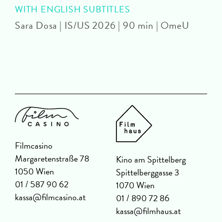
WITH ENGLISH SUBTITLES
Sara Dosa | IS/US 2026 | 90 min | OmeU
P
Filmcasino
Margaretenstraße 78
Kino am Spittelberg
1050 Wien
Spittelberggasse 3
01 / 587 90 62
1070 Wien
kassa@filmcasino.at
01 / 890 72 86
kassa@filmhaus.at