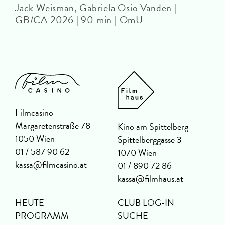
Jack Weisman, Gabriela Osio Vanden |
J
GB/CA 2026 | 90 min | OmU
Filmcasino
Margaretenstraße 78
Kino am Spittelberg
1050 Wien
Spittelberggasse 3
01 / 587 90 62
1070 Wien
kassa@filmcasino.at
01 / 890 72 86
kassa@filmhaus.at
HEUTE
CLUB LOG-IN
PROGRAMM
SUCHE