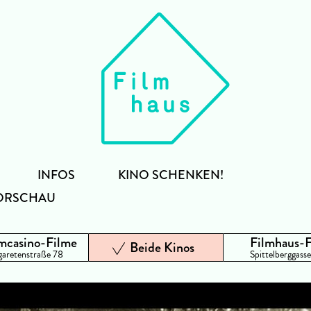
INFOS
KINO SCHENKEN!
ORSCHAU
mcasino-Filme
Filmhaus-
Beide Kinos
aretenstraße 78
Spittelberggasse