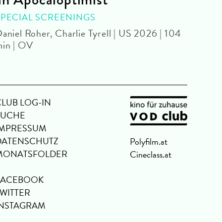
SPEC
Béla 
SPECIAL SCREENINGS
aniel Roher, Charlie Tyrell | US 2026 | 104
in | OV
CLUB LOG-IN
SUCHE
IMPRESSUM
DATENSCHUTZ
Polyfilm.at
MONATSFOLDER
Cineclass.at
FACEBOOK
TWITTER
INSTAGRAM