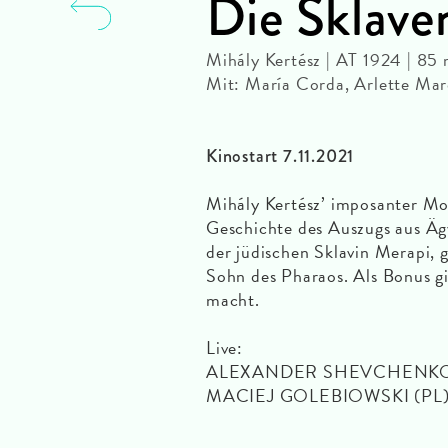
Die Sklave
Mihály Kertész | AT 1924 | 85
Mit: María Corda, Arlette Mar
Kinostart 7.11.2021
Mihály Kertész’ imposanter Mon
Geschichte des Auszugs aus Äg
der jüdischen Sklavin Merapi, 
Sohn des Pharaos. Als Bonus gi
macht.
Live:
ALEXANDER SHEVCHENKO (
MACIEJ GOLEBIOWSKI (PL): 