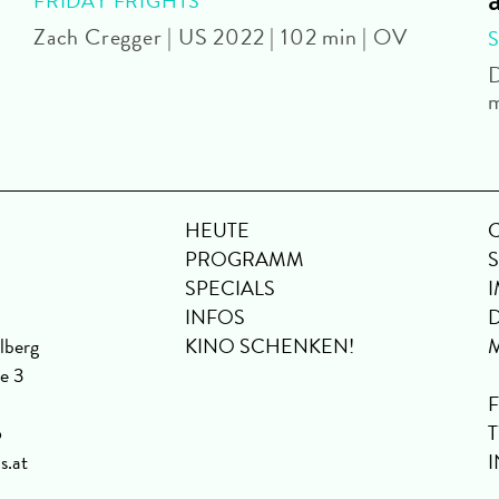
FRIDAY FRIGHTS
Zach Cregger | US 2022 | 102 min | OV
D
m
HEUTE
PROGRAMM
SPECIALS
INFOS
lberg
KINO SCHENKEN!
se 3
6
s.at