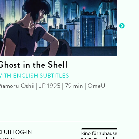
Ghost in the Shell
Bit
WITH ENGLISH SUBTITLES
Pedro
amoru Oshii | JP 1995 | 79 min | OmeU
CLUB LOG-IN