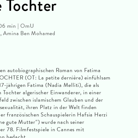
e Tochter
106 min | OmU
min, Amina Ben Mohamed
gen autobiographischen Roman von Fatima
OCHTER (OT: La petite dernière) einfühlsam
17-jährigen Fatima (Nadia Melliti), die als
n Tochter algerischer Einwanderer, in einer
feld zwischen islamischem Glauben und der
ualität, ihren Platz in der Welt finden
der französischen Schauspielerin Hafsia Herzi
ine gute Mutter“) wurde nach seiner
r 78. Filmfestspiele in Cannes mit
on bedacht.