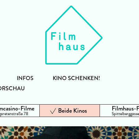
INFOS
KINO SCHENKEN!
ORSCHAU
mcasino-Filme
Filmhaus-
Beide Kinos
aretenstraße 78
Spittelberggasse