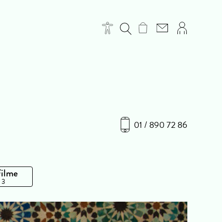
01 / 890 72 86
Filme
 3