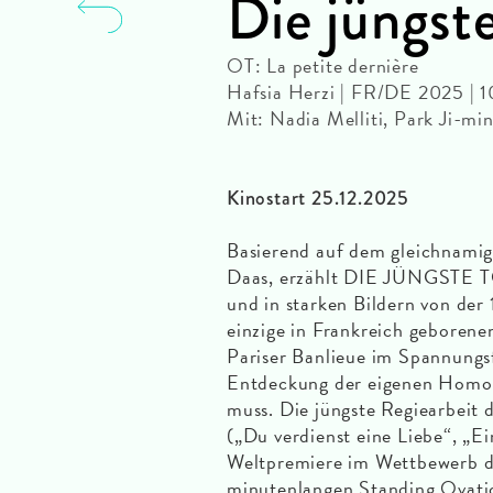
Die jüngst
OT: La petite dernière
Hafsia Herzi | FR/DE 2025 | 
Mit: Nadia Melliti, Park Ji-
Kinostart 25.12.2025
Basierend auf dem gleichnami
Daas, erzählt DIE JÜNGSTE T
und in starken Bildern von der 
einzige in Frankreich geborene
Pariser Banlieue im Spannungs
Entdeckung der eigenen Homosex
muss. Die jüngste Regiearbeit 
(„Du verdienst eine Liebe“, „E
Weltpremiere im Wettbewerb de
minutenlangen Standing Ovati