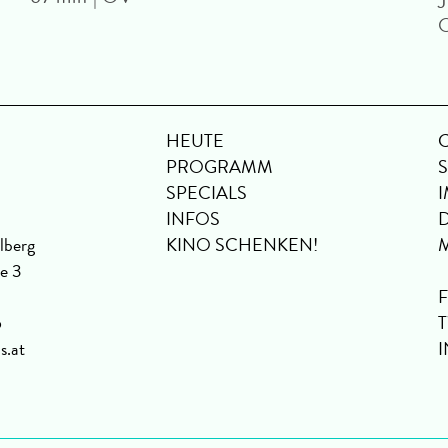
J
HEUTE
PROGRAMM
SPECIALS
INFOS
lberg
KINO SCHENKEN!
se 3
6
s.at