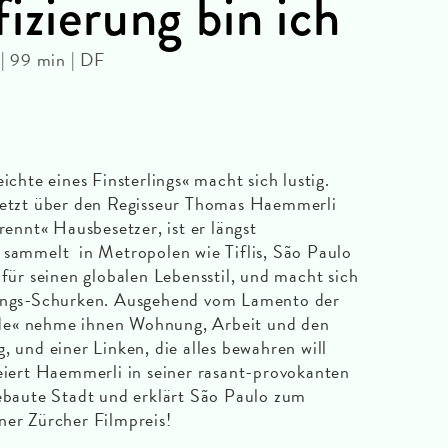
izierung bin ich
| 99 min | DF
ichte eines Finsterlings« macht sich lustig.
uletzt über den Regisseur Thomas Haemmerli
rennt« Hausbesetzer, ist er längst
 sammelt in Metropolen wie Tiflis, São Paulo
r seinen globalen Lebensstil, und macht sich
rungs-Schurken. Ausgehend vom Lamento der
de« nehme ihnen Wohnung, Arbeit und den
, und einer Linken, die alles bewahren will
feiert Haemmerli in seiner rasant-provokanten
gebaute Stadt und erklärt São Paulo zum
ner Zürcher Filmpreis!