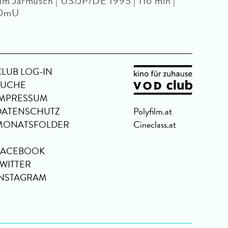
im Jarmusch | US/JP/DE 1995 | 116 min |
OmU
CLUB LOG-IN
SUCHE
IMPRESSUM
DATENSCHUTZ
Polyfilm.at
MONATSFOLDER
Cineclass.at
FACEBOOK
TWITTER
INSTAGRAM