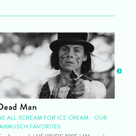
Dead Man
The
WE ALL SCREAM FOR ICE CREAM - OUR
Danie
JARMUSCH FAVORITES