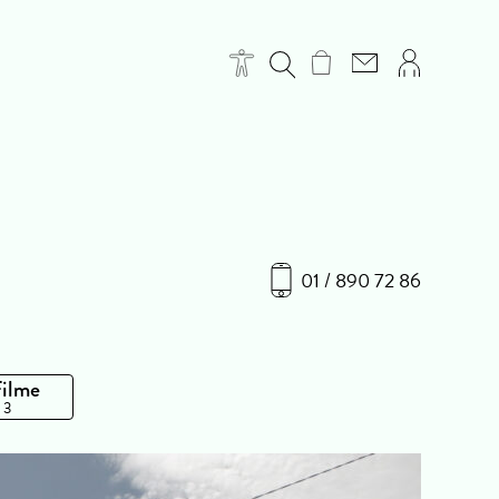
01 / 890 72 86
Filme
 3