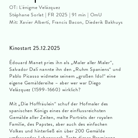
OT: L'énigme Velázquez
Stéphane Sorlat | FR 2025 | 91 min | OmU
Mit: Xavier Albertí, Francis Bacon, Diederik Bakhuys
Kinostart 25.12.2025
Édouard Manet pries ihn als „Maler aller Maler“,
Salvador Dalí nannte ihn den „Ruhm Spaniens“ und
Pablo Picasso widmete seinem „großen Idol“ eine
eigene Gemäldereihe – aber wer war Diego
Velázquez (1599-1660) wirklich?
Mit „Die Hoffräulein“ schuf der Hofmaler des
spanischen Königs eines der einflussreichsten
Gemälde aller Zeiten, malte Porträts der royalen
Familie, des Papstes, aber auch des einfachen
Volkes und hinterließ ein über 200 Gemälde
umfassendes Lebenswerk. Trotz dieser Prominenz