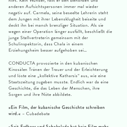
hilft. Kein Wunder, fällt er den Behörden und
anderen Aufsichtspersonen immer mal wieder
negativ auf. Carmela, seine beseelte Lehrerin steht
dem Jungen mit ihrer Lebensklugheit beiseite und
deckt ihn bei manch brenzliger Situation. Als sie
wegen einer Operation länger ausfällt, beschließt die
junge Stellvertreterin gemeinsam mit der
Schulinspektorin, dass Chala in einem
Erziehungsheim besser aufgehoben sei…
CONDUCTA provozierte in den kubanischen
Kinosälen Tränen der Trauer und der Erleichterung
und löste eine „kollektive Katharsis“ aus, wie eine
Staatszeitung zugeben musste. Endlich war da eine
Geschichte, die das Leben der Menschen, ihre
Sorgen und ihre Nöte abbildete.
»Ein Film, der kubanische Geschichte schreiben
wird.«
– Cubadebate
»Seit Erdbeer und Schokolade hat kein Film mehr