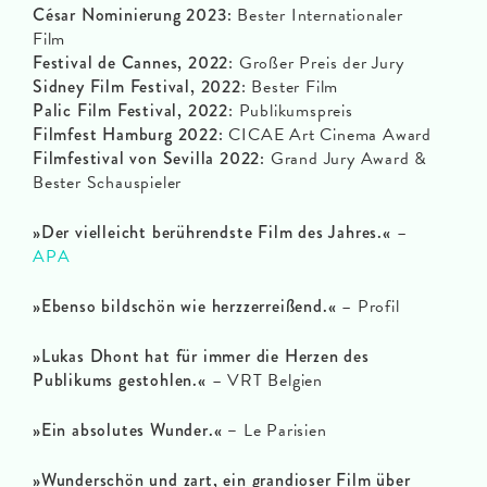
César Nominierung 2023:
Bester Internationaler
Film
Festival de Cannes, 2022
: Großer Preis der Jury
Sidney Film Festival, 2022
: Bester Film
Palic Film Festival, 2022
: Publikumspreis
Filmfest Hamburg 2022:
CICAE Art Cinema Award
Filmfestival von Sevilla 2022:
Grand Jury Award &
Bester Schauspieler
»Der vielleicht berührendste Film des Jahres.«
–
APA
»Ebenso bildschön wie herzzerreißend.«
– Profil
»Lukas Dhont hat für immer die Herzen des
Publikums gestohlen.«
– VRT Belgien
»Ein absolutes Wunder.« –
Le Parisien
»Wunderschön und zart, ein grandioser Film über