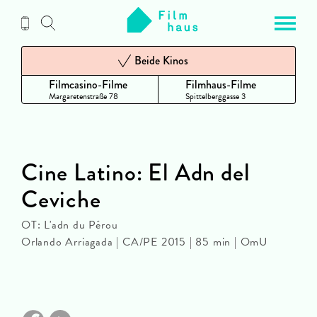
Zum
Inhalt
Beide Kinos
Filmcasino-Filme
Filmhaus-Filme
Margaretenstraße 78
Spittelberggasse 3
Cine Latino: El Adn del
Ceviche
OT: L'adn du Pérou
Orlando Arriagada | CA/PE 2015 | 85 min | OmU