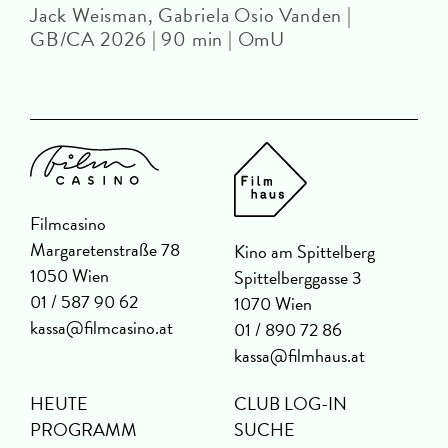
Jack Weisman, Gabriela Osio Vanden |
J
GB/CA 2026 | 90 min | OmU
Filmcasino
Margaretenstraße 78
Kino am Spittelberg
1050 Wien
Spittelberggasse 3
01 / 587 90 62
1070 Wien
kassa@filmcasino.at
01 / 890 72 86
kassa@filmhaus.at
HEUTE
CLUB LOG-IN
PROGRAMM
SUCHE