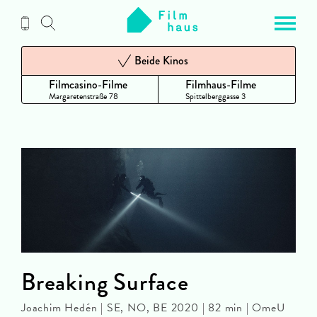
Zum
Inhalt
Beide Kinos
Filmcasino-Filme
Filmhaus-Filme
Margaretenstraße 78
Spittelberggasse 3
Breaking Surface
Joachim Hedén | SE, NO, BE 2020 | 82 min | OmeU