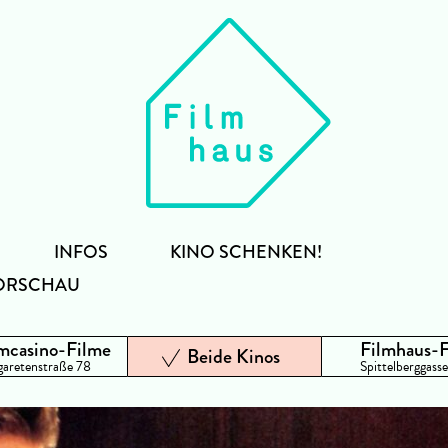
INFOS
KINO SCHENKEN!
ORSCHAU
mcasino-Filme
Filmhaus-
Beide Kinos
aretenstraße 78
Spittelberggasse