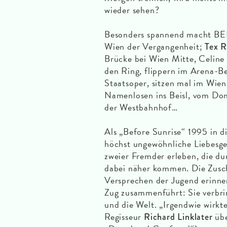
wieder sehen?
Besonders spannend macht BE
Wien der Vergangenheit;
Tex R
Brücke bei Wien Mitte, Celine
den Ring, flippern im Arena-Be
Staatsoper, sitzen mal im Wien
Namenlosen ins Beisl, vom Dona
der Westbahnhof…
Als „Before Sunrise“ 1995 in di
höchst ungewöhnliche Liebesge
zweier Fremder erleben, die d
dabei näher kommen. Die Zusch
Versprechen der Jugend erinne
Zug zusammenführt: Sie verbr
und die Welt. „Irgendwie wirk
Regisseur
übe
Richard Linklater