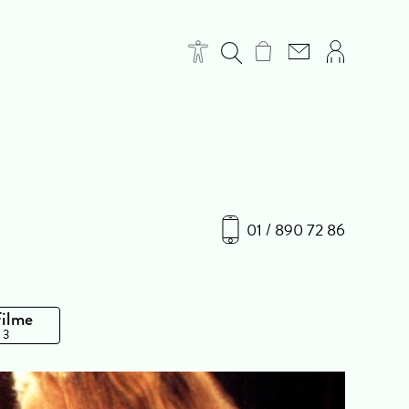
01 / 890 72 86
Filme
 3