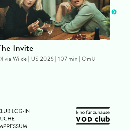
The Invite
Sym
- 4
livia Wilde | US 2026 | 107 min | OmU
WITH
Park 
CLUB LOG-IN
SUCHE
IMPRESSUM