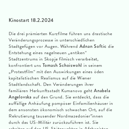
Kinostart 18.2.2024
Die drei prämierten Kurzfilme führen uns drastische
Veränderungsprozesse in unterschiedlichen
Stadtgefügen vor Augen. Während
Adnan Softic
die
Entstehung eines nagelneuen „antiken“
Stadtzentrums in Skopje filmisch verarbeitet,
konfrontiert uns
Tomash Schoiswohl
in seinem
„Protestfilm“ mit den Auswirkungen eines öden
kapitalistischen Realismus auf die Wiener
Stadtlandschaft. Den Veränderungen ihrer
familiären Herkunftsstadt Kumanovo geht
Anabela
Angelovska
auf den Grund. Sie entdeckt, dass die
auffällige Anhäufung pompöser Einfamilienhäuser in
dem ansonsten ökonomisch schwachen Ort, auf die
Rekrutierung tausender Nordmazedonier*innen
durch das US-Militär zurückzuführen ist. Sie
arbeiten auf den US-Stützpunkten in Afghanistan