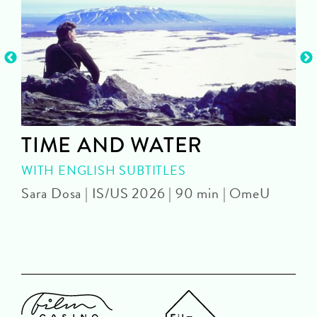
TIME AND WATER
WITH ENGLISH SUBTITLES
Sara Dosa | IS/US 2026 | 90 min | OmeU
P