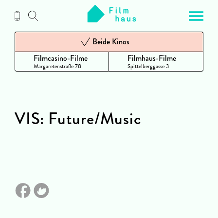
Zum
Inhalt
Beide Kinos
Filmcasino-Filme
Filmhaus-Filme
Margaretenstraße 78
Spittelberggasse 3
VIS: Future/Music