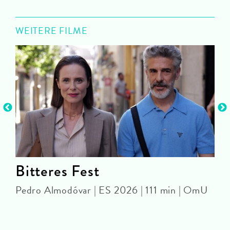
WEITERE FILME
Bitteres Fest
Pedro Almodóvar | ES 2026 | 111 min | OmU
U
T