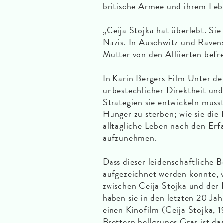
britische Armee und ihrem Leb
„Ceija Stojka hat überlebt. Sie
Nazis. In Auschwitz und Ravens
Mutter von den Alliierten befr
In Karin Bergers Film Unter de
unbestechlicher Direktheit un
Strategien sie entwickeln muss
Hunger zu sterben; wie sie die 
alltägliche Leben nach den Er
aufzunehmen.
Dass dieser leidenschaftliche
aufgezeichnet werden konnte, v
zwischen Ceija Stojka und der
haben sie in den letzten 20 Ja
einen Kinofilm (Ceija Stojka, 
Brettern hellgrünes Gras ist d