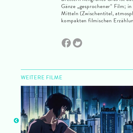
Gänze „gesprochener“ Film; in r
Mitteln (Zwischentitel, atmosp
kompakten filmischen Erzählun
WEITERE FILME