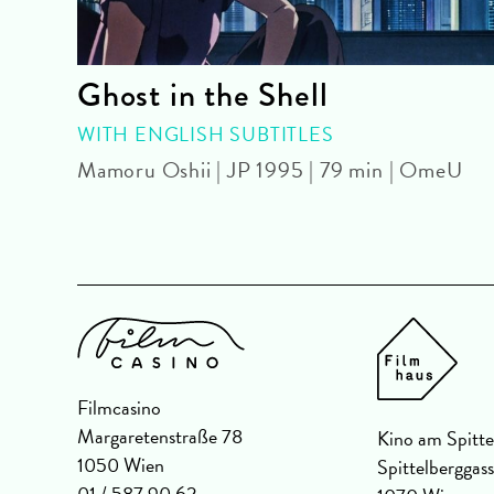
Ghost in the Shell
WITH ENGLISH SUBTITLES
| 82
Mamoru Oshii | JP 1995 | 79 min | OmeU
Filmcasino
Margaretenstraße 78
Kino am Spitte
1050 Wien
Spittelberggas
01 / 587 90 62