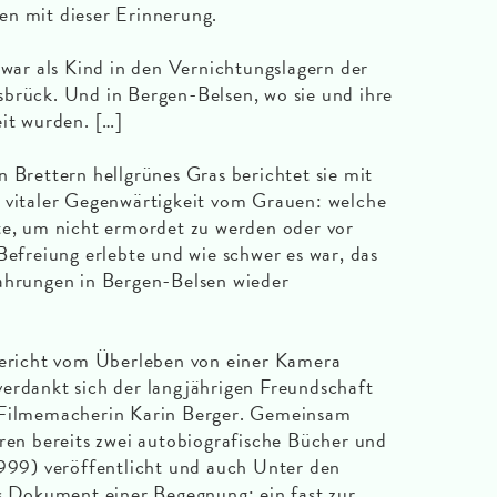
en mit dieser Erinnerung.
 war als Kind in den Vernichtungslagern der
brück. Und in Bergen-Belsen, wo sie und ihre
eit wurden. […]
n Brettern hellgrünes Gras berichtet sie mit
d vitaler Gegenwärtigkeit vom Grauen: welche
te, um nicht ermordet zu werden oder vor
Befreiung erlebte und wie schwer es war, das
fahrungen in Bergen-Belsen wieder
 Bericht vom Überleben von einer Kamera
erdankt sich der langjährigen Freundschaft
 Filmemacherin Karin Berger. Gemeinsam
hren bereits zwei autobiografische Bücher und
1999) veröffentlicht und auch Unter den
as Dokument einer Begegnung: ein fast zur