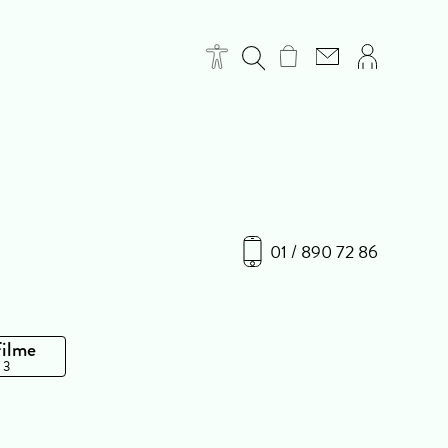
01 / 890 72 86
Filme
 3