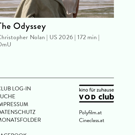
The Odyssey
Vat
hristopher Nolan | US 2026 | 172 min |
WITH
OmU
Paweł
min 
CLUB LOG-IN
SUCHE
IMPRESSUM
DATENSCHUTZ
Polyfilm.at
MONATSFOLDER
Cineclass.at