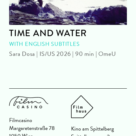
TIME AND WATER
WITH ENGLISH SUBTITLES
Sara Dosa | IS/US 2026 | 90 min | OmeU
P
Filmcasino
Margaretenstraße 78
Kino am Spittelberg
1050 Wien