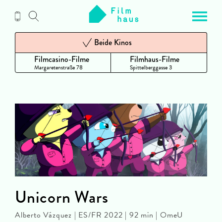
Zum
Inhalt
Beide Kinos
Filmcasino-Filme
Filmhaus-Filme
Margaretenstraße 78
Spittelberggasse 3
Unicorn Wars
Alberto Vázquez | ES/FR 2022 | 92 min | OmeU