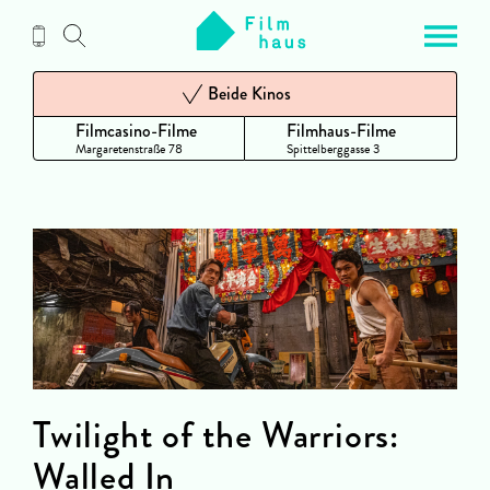
Zum
Inhalt
Beide Kinos
Filmcasino-Filme
Filmhaus-Filme
Margaretenstraße 78
Spittelberggasse 3
Twilight of the Warriors:
Walled In