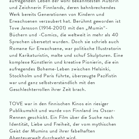
aufregenden Leben der wohl bekanntesten Autorin
und Zeichnerin Finnlands, deren bahnbrechendes
Werk bereits Generationen von Kindern und
Erwachsenen verzaubert hat. Berühmt geworden ist
Tove Jansson (1914-2001) mit den „Mumin“-
Büchern und -Comics, die weltweit in mehr als 40
Sprachen übersetzt wurden. Doch sie schrieb auch
Romane für Erwachsene, war politische Illustratorin
und Karikaturistin, malte und schuf Skulpturen. Eine
komplexe Künstlerin und kreative Pionierin, die ein
aufregendes Boheme-Leben zwischen Helsinki,
Stockholm und Paris führte, überzeugte Pazifistin
war und ganz selbstverständlich mit den
Geschlechterrollen ihrer Zeit brach.
TOVE war in den finnischen Kinos ein riesiger
Publikumshit und wurde von Finnland ins Oscar-
Rennen geschickt. Ein Film über die Suche nach
Identität, Liebe und Freiheit, der vom mythischen
Geist der Mumins und ihrer fabelhaften
Abenteuerwelt durchweht wird.