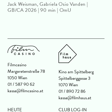
Jack Weisman, Gabriela Osio Vanden |
J
GB/CA 2026 | 90 min | OmU
Filmcasino
Margaretenstraße 78
Kino am Spittelberg
1050 Wien
Spittelberggasse 3
01 / 587 90 62
1070 Wien
kassa@filmcasino.at
01 / 890 72 86
kassa@filmhaus.at
HEUTE
CLUB LOG-IN