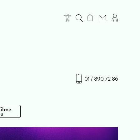
01 / 890 72 86
Filme
 3