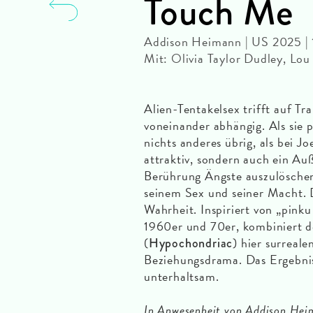
Touch Me
Addison Heimann | US 2025 |
Mit: Olivia Taylor Dudley, Lou
Alien-Tentakelsex trifft auf T
voneinander abhängig. Als sie 
nichts anderes übrig, als bei Jo
attraktiv, sondern auch ein Auß
Berührung Ängste auszulöschen
seinem Sex und seiner Macht. 
Wahrheit. Inspiriert von „pink
1960er und 70er, kombiniert
(
) hier surreal
Hypochondriac
Beziehungsdrama. Das Ergebnis 
unterhaltsam.
In Anwesenheit von Addison Hei