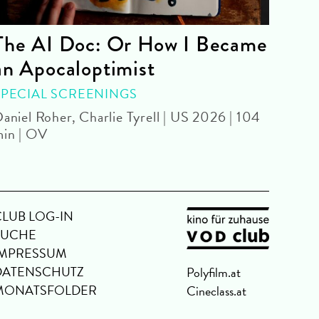
The AI Doc: Or How I Became
The
an Apocaloptimist
SPEC
Béla 
SPECIAL SCREENINGS
aniel Roher, Charlie Tyrell | US 2026 | 104
in | OV
CLUB LOG-IN
SUCHE
IMPRESSUM
DATENSCHUTZ
Polyfilm.at
MONATSFOLDER
Cineclass.at