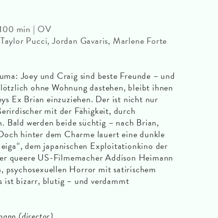
 100 min | OV
 Taylor Pucci, Jordan Gavaris, Marlene Forte
rauma: Joey und Craig sind beste Freunde – und
plötzlich ohne Wohnung dastehen, bleibt ihnen
eys Ex Brian einzuziehen. Der ist nicht nur
erirdischer mit der Fähigkeit, durch
. Bald werden beide süchtig – nach Brian,
Doch hinter dem Charme lauert eine dunkle
u eiga“, dem japanischen Exploitationkino der
 der queere US-Filmemacher Addison Heimann
en, psychosexuellen Horror mit satirischem
ist bizarr, blutig – und verdammt
mann (director)