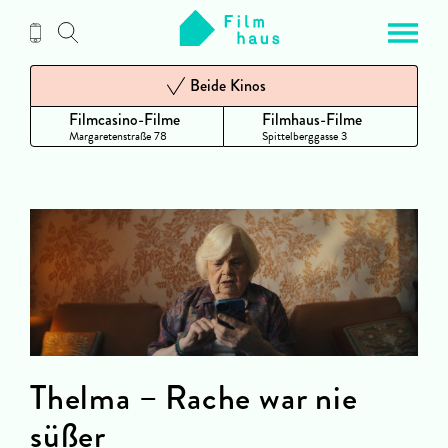
Zum
Inhalt
Beide Kinos
Filmcasino-Filme
Filmhaus-Filme
Margaretenstraße 78
Spittelberggasse 3
Thelma – Rache war nie
süßer