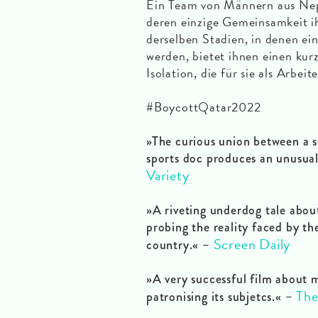
Ein Team von Männern aus Nepa
deren einzige Gemeinsamkeit ih
derselben Stadien, in denen ein
werden, bietet ihnen einen k
Isolation, die für sie als Arbeite
#BoycottQatar2022
»The curious union between a s
sports doc produces an unus
Variety
»A riveting underdog tale about
probing the reality faced by th
Screen Daily
country.« –
»A very successful film about m
The
patronising its subjetcs.« –