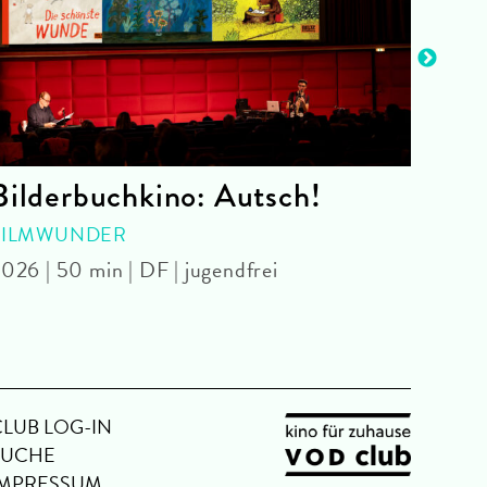
Bilderbuchkino: Autsch!
Bro
FILMWUNDER
WE A
JARM
026 | 50 min | DF | jugendfrei
Jim J
CLUB LOG-IN
SUCHE
IMPRESSUM