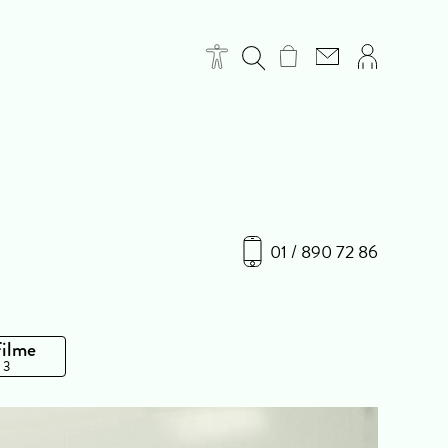
01 / 890 72 86
Filme
 3