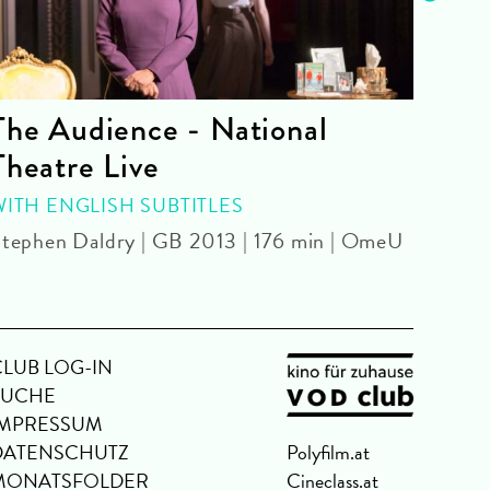
The Audience - National
La 
Theatre Live
CINE
Yoel 
WITH ENGLISH SUBTITLES
tephen Daldry | GB 2013 | 176 min | OmeU
CLUB LOG-IN
SUCHE
IMPRESSUM
DATENSCHUTZ
Polyfilm.at
MONATSFOLDER
Cineclass.at