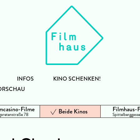
INFOS
KINO SCHENKEN!
ORSCHAU
mcasino-Filme
Filmhaus-
Beide Kinos
aretenstraße 78
Spittelberggasse