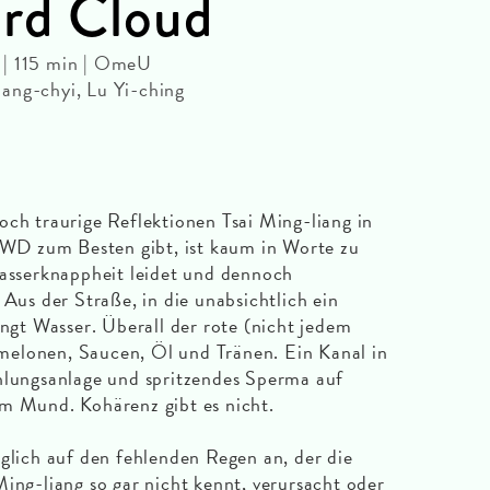
rd Cloud
 | 115 min | OmeU
ang-chyi, Lu Yi-ching
och traurige Reflektionen Tsai Ming-liang in
um Besten gibt, ist kaum in Worte zu
Wasserknappheit leidet und dennoch
 Aus der Straße, in die unabsichtlich ein
ingt Wasser. Überall der rote (nicht jedem
elonen, Saucen, Öl und Tränen. Ein Kanal in
hlungsanlage und spritzendes Sperma auf
im Mund. Kohärenz gibt es nicht.
öglich auf den fehlenden Regen an, der die
Ming-liang so gar nicht kennt, verursacht oder