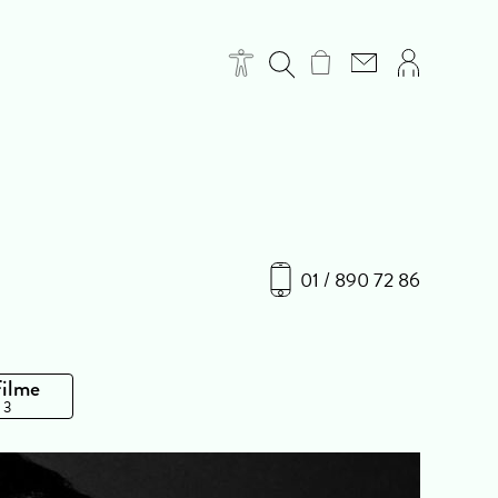
01 / 890 72 86
Filme
 3