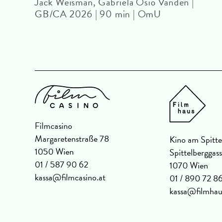
Jack Weisman, Gabriela Osio Vanden |
GB/CA 2026 | 90 min | OmU
| 104
Filmcasino
Margaretenstraße 78
Kino am Spitte
1050 Wien
Spittelberggas
01 / 587 90 62
1070 Wien
kassa@filmcasino.at
01 / 890 72 8
kassa@filmhau