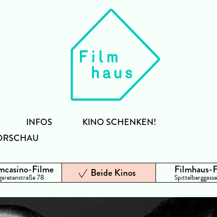
INFOS
KINO SCHENKEN!
ORSCHAU
mcasino-Filme
Filmhaus-
Beide Kinos
aretenstraße 78
Spittelberggasse