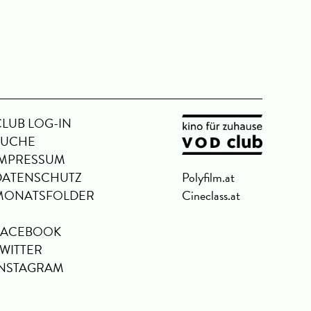
Park 
CLUB LOG-IN
SUCHE
IMPRESSUM
DATENSCHUTZ
Polyfilm.at
MONATSFOLDER
Cineclass.at
FACEBOOK
TWITTER
INSTAGRAM