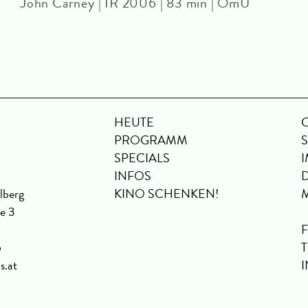
John Carney | IR 2006 | 83 min | OmU
HEUTE
PROGRAMM
SPECIALS
INFOS
lberg
KINO SCHENKEN!
se 3
6
s.at