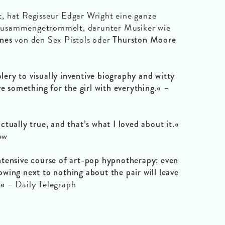
, hat Regisseur Edgar Wright eine ganze
zusammengetrommelt, darunter Musiker wie
von den Sex Pistols oder
nes
Thurston Moore
ry to visually inventive biography and witty
–
ve something for the girl with everything.«
tually true, and that’s what I loved about it.«
ew
ntensive course of art-pop hypnotherapy: even
wing next to nothing about the pair will leave
– Daily Telegraph
.«