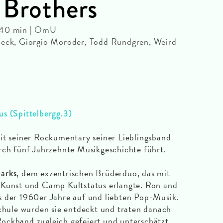
 Brothers
 140 min | OmU
Beck, Giorgio Moroder, Todd Rundgren, Weird
s (Spittelbergg.3)
it seiner Rockumentary seiner Lieblingsband
rch fünf Jahrzehnte Musikgeschichte führt.
, dem exzentrischen Brüderduo, das mit
arks
 Kunst und Camp Kultstatus erlangte. Ron and
s der 1960er Jahre auf und liebten Pop-Musik.
Schule wurden sie entdeckt und traten danach
s Rockband zugleich gefeiert und unterschätzt