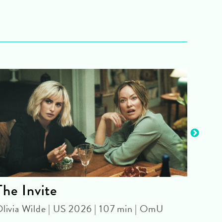
The Invite
Old
livia Wilde | US 2026 | 107 min | OmU
WITH