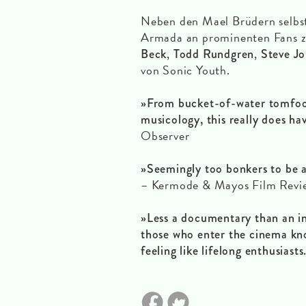
Neben den Mael Brüdern selbst
Armada an prominenten Fans 
,
,
Beck
Todd Rundgren
Steve Jo
von Sonic Youth.
»From bucket-of-water tomfoole
musicology, this really does ha
Observer
»Seemingly too bonkers to be ac
– Kermode & Mayos Film Revi
»Less a documentary than an i
those who enter the cinema kno
feeling like lifelong enthusiasts