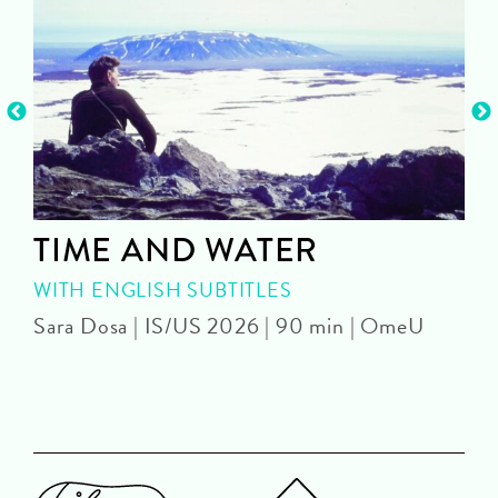
TIME AND WATER
WITH ENGLISH SUBTITLES
Sara Dosa | IS/US 2026 | 90 min | OmeU
P