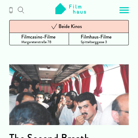
Zum
Inhalt
Beide Kinos
Filmcasino-Filme
Filmhaus-Filme
Margaretenstraße 78
Spittelberggasse 3
The Second Breath