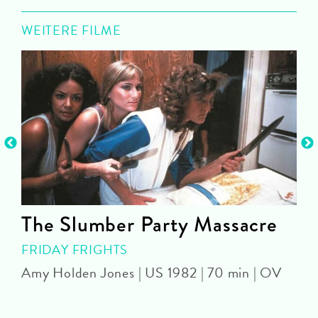
WEITERE FILME
The Slumber Party Massacre
FRIDAY FRIGHTS
Amy Holden Jones | US 1982 | 70 min | OV
D
m