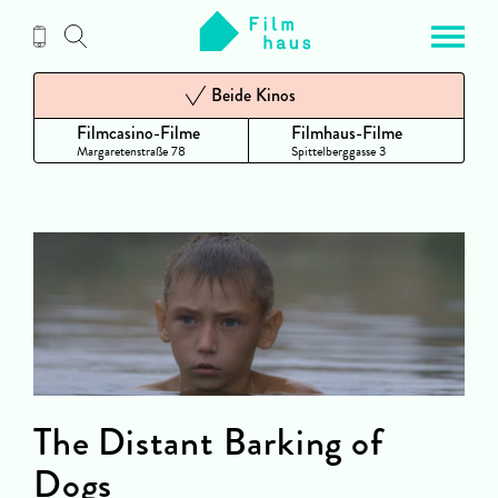
Zum
Inhalt
Beide Kinos
Filmcasino-Filme
Filmhaus-Filme
Margaretenstraße 78
Spittelberggasse 3
The Distant Barking of
Dogs