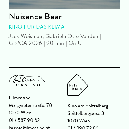
Nuisance Bear
KINO FÜR DAS KLIMA
Jack Weisman, Gabriela Osio Vanden |
J
GB/CA 2026 | 90 min | OmU
Filmcasino
Margaretenstraße 78
Kino am Spittelberg
1050 Wien
Spittelberggasse 3
01 / 587 90 62
1070 Wien
kassa@filmcasino.at
01 / 890 72 86