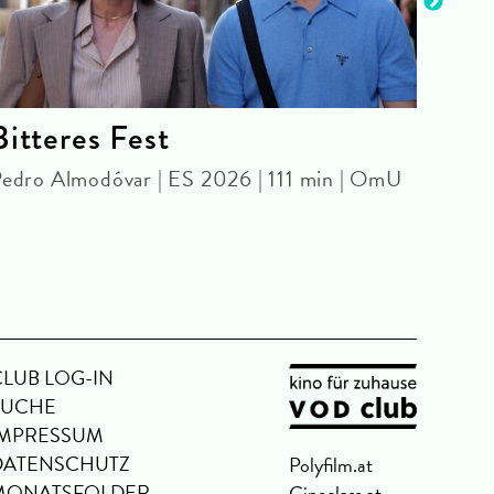
Bitteres Fest
ON
edro Almodóvar | ES 2026 | 111 min | OmU
POOL
John 
CLUB LOG-IN
SUCHE
IMPRESSUM
DATENSCHUTZ
Polyfilm.at
MONATSFOLDER
Cineclass.at