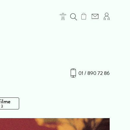
01 / 890 72 86
Filme
 3