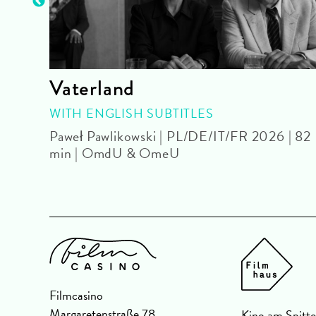
Vaterland
OUR
WITH ENGLISH SUBTITLES
Paweł Pawlikowski | PL/DE/IT/FR 2026 | 82
min | OmdU & OmeU
U
Filmcasino
Margaretenstraße 78
Kino am Spitte