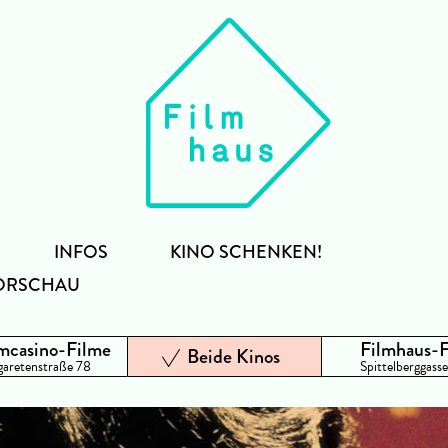
INFOS
KINO SCHENKEN!
ORSCHAU
mcasino-Filme
Filmhaus-
Beide Kinos
aretenstraße 78
Spittelberggasse