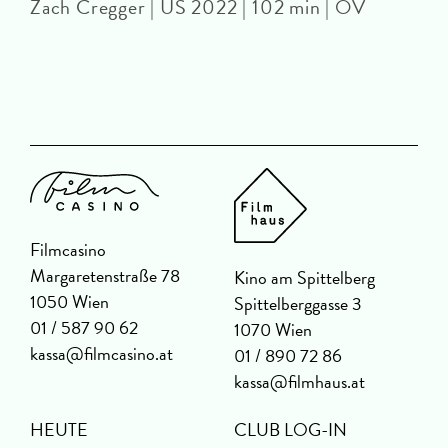
Zach Cregger | US 2022 | 102 min | OV
A
Filmcasino
Margaretenstraße 78
Kino am Spittelberg
1050 Wien
Spittelberggasse 3
01 / 587 90 62
1070 Wien
kassa@filmcasino.at
01 / 890 72 86
kassa@filmhaus.at
HEUTE
CLUB LOG-IN