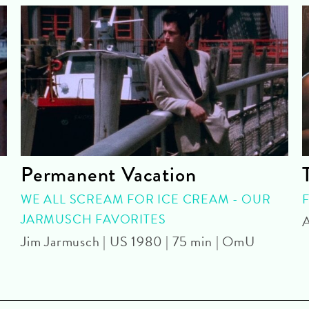
Permanent Vacation
WE ALL SCREAM FOR ICE CREAM - OUR
JARMUSCH FAVORITES
A
Jim Jarmusch | US 1980 | 75 min | OmU