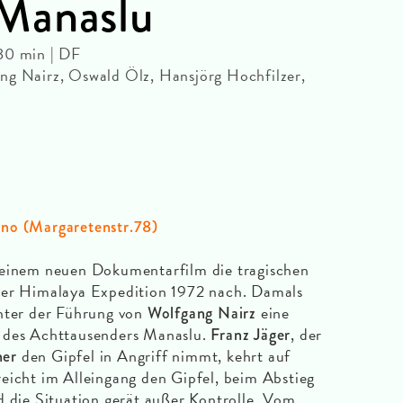
Manaslu
80 min | DF
ng Nairz, Oswald Ölz, Hansjörg Hochfilzer,
ino (Margaretenstr.78)
seinem neuen Dokumentarfilm die tragischen
ler Himalaya Expedition 1972 nach. Damals
unter der Führung von
eine
Wolfgang Nairz
d des Achttausenders Manaslu.
, der
Franz Jäger
den Gipfel in Angriff nimmt, kehrt auf
ner
eicht im Alleingang den Gipfel, beim Abstieg
d die Situation gerät außer Kontrolle. Vom