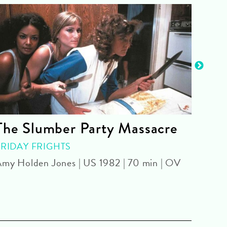
The Slumber Party Massacre
The
live
FRIDAY FRIGHTS
my Holden Jones | US 1982 | 70 min | OV
SPEC
Tommy