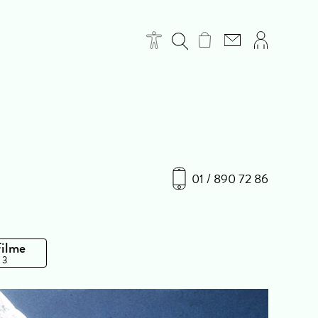
01 / 890 72 86
Filme
 3