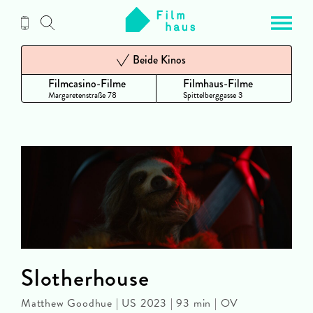
Zum
Inhalt
Beide Kinos
Filmcasino-Filme
Filmhaus-Filme
Margaretenstraße 78
Spittelberggasse 3
Slotherhouse
Matthew Goodhue | US 2023 | 93 min | OV