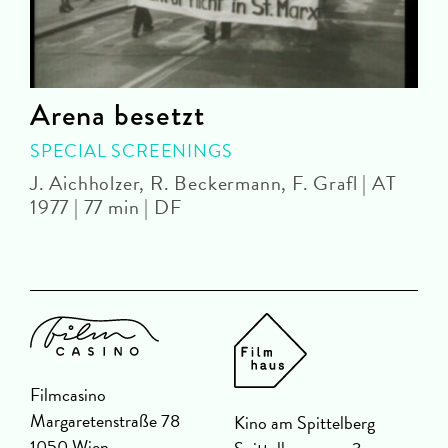
Arena besetzt
SPECIAL SCREENINGS
J. Aichholzer, R. Beckermann, F. Grafl | AT
J
1977 | 77 min | DF
Filmcasino
Margaretenstraße 78
Kino am Spittelberg
1050 Wien