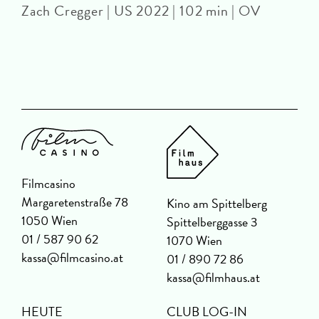
Zach Cregger | US 2022 | 102 min | OV
A
Filmcasino
Margaretenstraße 78
Kino am Spittelberg
1050 Wien
Spittelberggasse 3
01 / 587 90 62
1070 Wien
kassa@filmcasino.at
01 / 890 72 86
kassa@filmhaus.at
HEUTE
CLUB LOG-IN