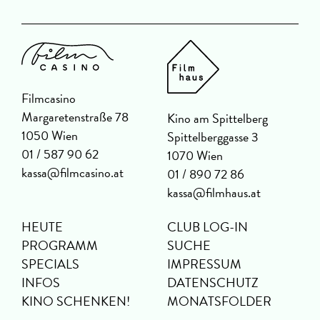
Filmcasino
Margaretenstraße 78
Kino am Spittelberg
1050 Wien
Spittelberggasse 3
01 / 587 90 62
1070 Wien
kassa@filmcasino.at
01 / 890 72 86
kassa@filmhaus.at
HEUTE
CLUB LOG-IN
PROGRAMM
SUCHE
SPECIALS
IMPRESSUM
INFOS
DATENSCHUTZ
KINO SCHENKEN!
MONATSFOLDER