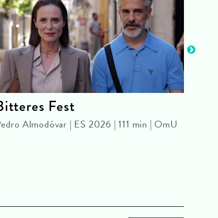
Bitteres Fest
The
edro Almodóvar | ES 2026 | 111 min | OmU
Olivi