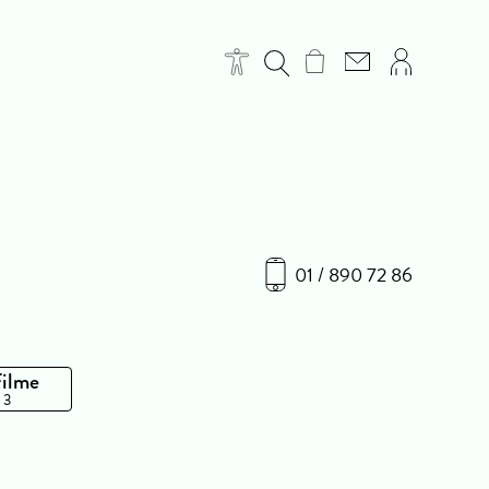
01 / 890 72 86
Filme
 3