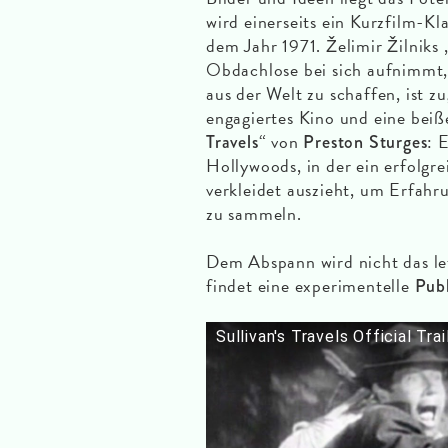
wird einerseits ein Kurzfilm-K
dem Jahr 1971. Želimir Žilniks 
Obdachlose bei sich aufnimmt,
aus der Welt zu schaffen, ist zu
engagiertes Kino und eine beiß
“ von
: 
Travels
Preston Sturges
Hollywoods, in der ein erfolgr
verkleidet auszieht, um Erfahr
zu sammeln.
Dem Abspann wird nicht das let
findet eine experimentelle
Publ
Sullivan's Travels Official Tra