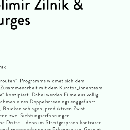
limir Zilnik &
urges
nik
kanrouten“-Programms widmet sich dem
n Zusammenarbeit mit dem Kurator_innenteam
re“ konzipiert. Dabei werden Filme aus völlig
ahmen eines Doppelscreenings enggeführt.
, Brücken schlagen, produktiven Zwist
enn zwei Sichtungserfahrungen
ine Dritte – denn im Streitgespräch konträrer
enzial spannender neuer Erkenntnisse. Gezeigt