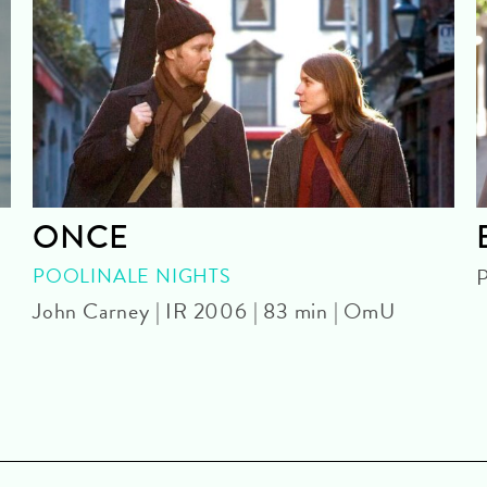
ONCE
POOLINALE NIGHTS
P
John Carney | IR 2006 | 83 min | OmU