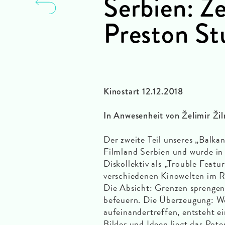
Serbien: Ze
Preston St
Kinostart 12.12.2018
In Anwesenheit von Želimir Žil
Der zweite Teil unseres „Bal
Filmland Serbien und wurde i
Diskollektiv als „Trouble Featu
verschiedenen Kinowelten im R
Die Absicht: Grenzen sprengen
befeuern. Die Überzeugung: W
aufeinandertreffen, entsteht e
Bilder und Ideen liegt das Pot