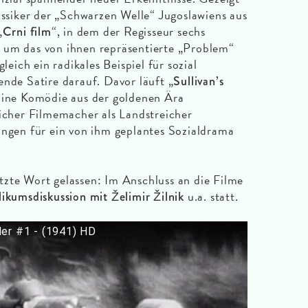
lassiker der „Schwarzen Welle“ Jugoslawiens aus
„
“, in dem der Regisseur sechs
Crni film
 um das von ihnen repräsentierte „Problem“
gleich ein radikales Beispiel für sozial
ende Satire darauf. Davor läuft „
Sullivan’s
Eine Komödie aus der goldenen Ära
eicher Filmemacher als Landstreicher
ungen für ein von ihm geplantes Sozialdrama
zte Wort gelassen: Im Anschluss an die Filme
u.a. statt.
ikumsdiskussion mit Želimir Žilnik
iler #1 - (1941) HD