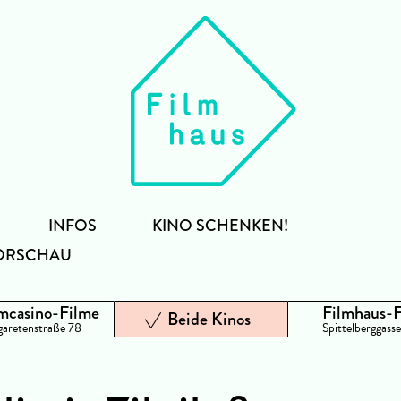
INFOS
KINO SCHENKEN!
ORSCHAU
mcasino-Filme
Filmhaus-
Beide Kinos
aretenstraße 78
Spittelberggasse