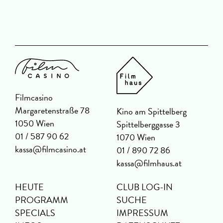
D
Filmcasino
Margaretenstraße 78
Kino am Spittelberg
1050 Wien
Spittelberggasse 3
01 / 587 90 62
1070 Wien
kassa@filmcasino.at
01 / 890 72 86
kassa@filmhaus.at
HEUTE
CLUB LOG-IN
PROGRAMM
SUCHE
SPECIALS
IMPRESSUM