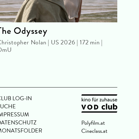
The Odyssey
The
The
hristopher Nolan | US 2026 | 172 min |
OmU
WITH
Steph
CLUB LOG-IN
SUCHE
IMPRESSUM
DATENSCHUTZ
Polyfilm.at
MONATSFOLDER
Cineclass.at