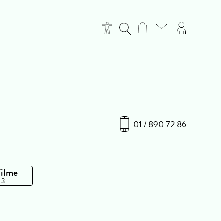
01 / 890 72 86
Filme
 3