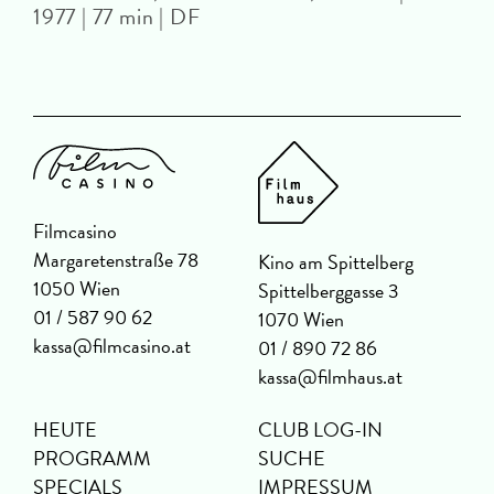
1977 | 77 min | DF
T
Filmcasino
Margaretenstraße 78
Kino am Spittelberg
1050 Wien
Spittelberggasse 3
01 / 587 90 62
1070 Wien
kassa@filmcasino.at
01 / 890 72 86
kassa@filmhaus.at
HEUTE
CLUB LOG-IN
PROGRAMM
SUCHE
SPECIALS
IMPRESSUM