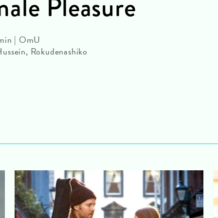
ale Pleasure
 min | OmU
Hussein, Rokudenashiko