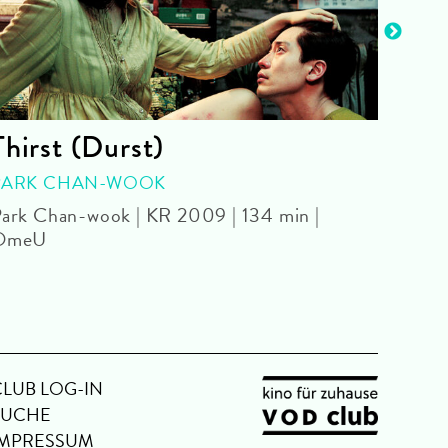
Thirst (Durst)
Bit
PARK CHAN-WOOK
Pedro
ark Chan-wook | KR 2009 | 134 min |
OmeU
CLUB LOG-IN
SUCHE
IMPRESSUM