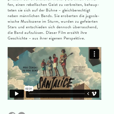
fen, einen rebel­li­schen Geist zu ver­brei­ten, behaup­
te­ten sie sich auf der Büh­ne – gleich­be­rech­tigt
neben männ­li­chen Bands. Sie erober­ten die jugo­sla­
wi­sche Musik­sze­ne im Sturm, wur­den zu gefei­er­ten
Stars und ent­schie­den sich den­noch über­ra­schend,
die Band auf­zu­lö­sen. Die­ser Film erzählt ihre
Geschich­te – aus ihrer eige­nen Per­spek­ti­ve.