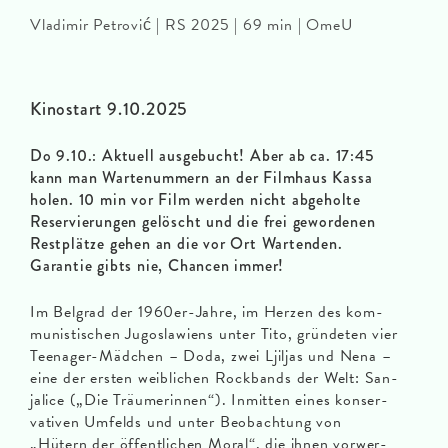
Vladimir Petrović | RS 2025 | 69 min | OmeU
Kinostart 9.10.2025
Do 9.10.: Aktuell ausgebucht! Aber ab ca. 17:45
kann man Wartenummern an der Filmhaus Kassa
holen. 10 min vor Film werden nicht abgeholte
Reservierungen gelöscht und die frei gewordenen
Restplätze gehen an die vor Ort Wartenden.
Garantie gibts nie, Chancen immer!
Im Bel­grad der 1960er-Jahre, im Her­zen des kom­
mu­nis­ti­schen Jugo­sla­wi­ens unter Tito, grün­de­ten vier
Teenager-Mädchen – Doda, zwei Ljil­jas und Nena –
eine der ers­ten weib­li­chen Rock­bands der Welt: San­
ja­li­ce („Die Träu­me­rin­nen“). Inmit­ten eines kon­ser­
va­ti­ven Umfelds und unter Beob­ach­tung von
„Hütern der öffent­li­chen Moral“, die ihnen vor­wer­