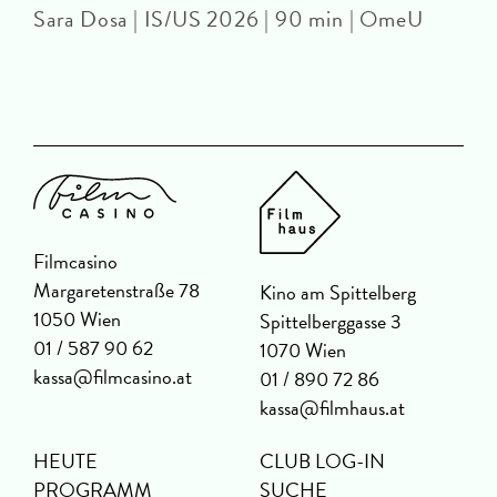
Sara Dosa | IS/US 2026 | 90 min | OmeU
P
Filmcasino
Margaretenstraße 78
Kino am Spittelberg
1050 Wien
Spittelberggasse 3
01 / 587 90 62
1070 Wien
kassa@filmcasino.at
01 / 890 72 86
kassa@filmhaus.at
HEUTE
CLUB LOG-IN
PROGRAMM
SUCHE