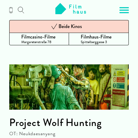
Zum
Inhalt
Beide Kinos
Filmcasino-Filme
Filmhaus-Filme
Margaretenstraße 78
Spittelberggasse 3
Project Wolf Hunting
OT: Neukdaesanyang