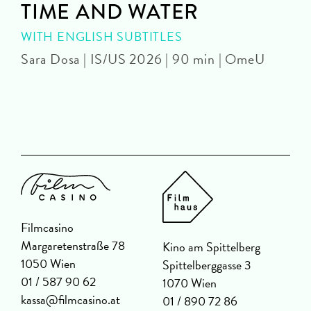
TIME AND WATER
WITH ENGLISH SUBTITLES
Sara Dosa | IS/US 2026 | 90 min | OmeU
P
Filmcasino
Margaretenstraße 78
Kino am Spittelberg
1050 Wien
Spittelberggasse 3
01 / 587 90 62
1070 Wien
kassa@filmcasino.at
01 / 890 72 86