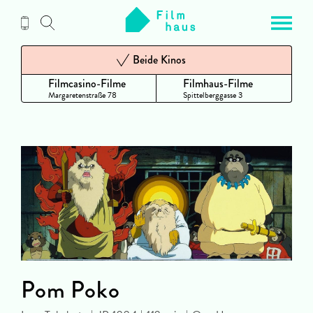
Zum
Inhalt
Beide Kinos
Filmcasino-Filme
Filmhaus-Filme
Margaretenstraße 78
Spittelberggasse 3
Pom Poko