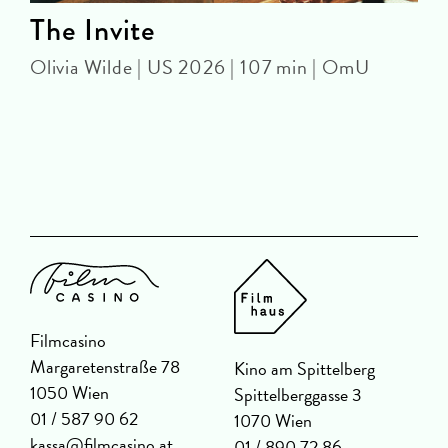
The Invite
Olivia Wilde | US 2026 | 107 min | OmU
A
Filmcasino
Margaretenstraße 78
Kino am Spittelberg
1050 Wien
Spittelberggasse 3
01 / 587 90 62
1070 Wien
kassa@filmcasino.at
01 / 890 72 86