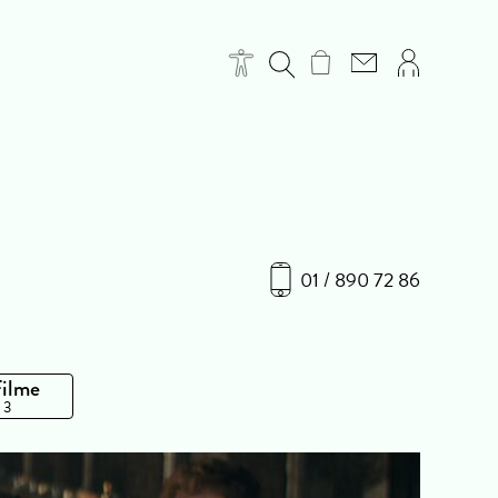
01 / 890 72 86
Filme
 3