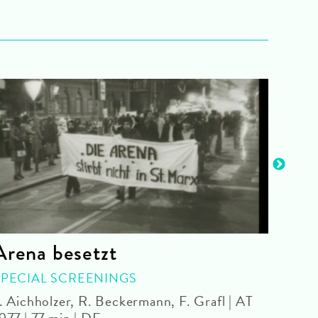
Arena besetzt
Hub
Aku
SPECIAL SCREENINGS
. Aichholzer, R. Beckermann, F. Grafl | AT
POOL
977 | 77 min | DF