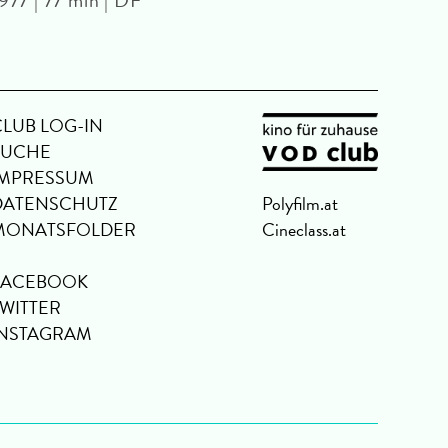
Huber
CLUB LOG-IN
SUCHE
IMPRESSUM
DATENSCHUTZ
Polyfilm.at
MONATSFOLDER
Cineclass.at
FACEBOOK
TWITTER
INSTAGRAM