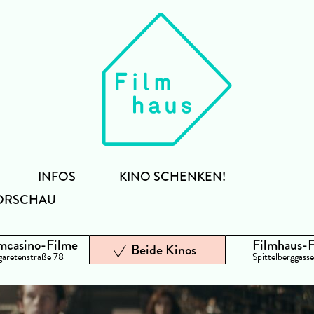
INFOS
KINO SCHENKEN!
ORSCHAU
mcasino-Filme
Filmhaus-
Beide Kinos
aretenstraße 78
Spittelberggasse