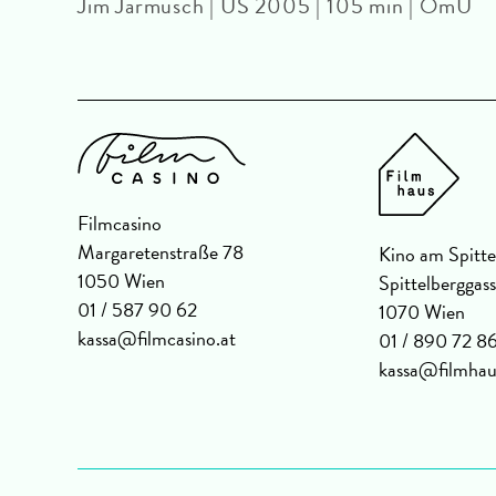
Jim Jarmusch | US 2005 | 105 min | OmU
Filmcasino
Margaretenstraße 78
Kino am Spitte
1050 Wien
Spittelberggas
01 / 587 90 62
1070 Wien
kassa@filmcasino.at
01 / 890 72 8
kassa@filmhau