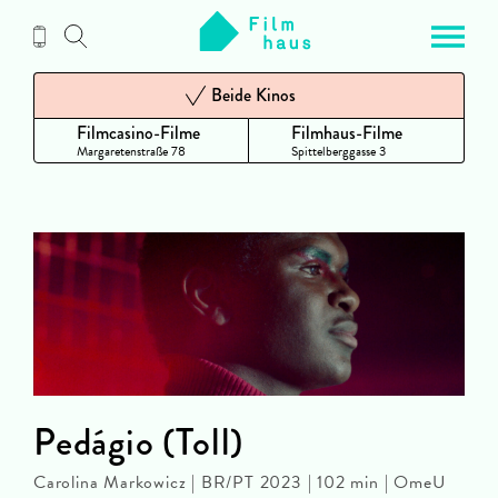
Zum
Inhalt
Beide Kinos
Filmcasino-Filme
Filmhaus-Filme
Margaretenstraße 78
Spittelberggasse 3
Pedágio (Toll)
Carolina Markowicz | BR/PT 2023 | 102 min | OmeU