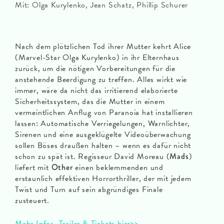
Mit: Olga Kurylenko, Jean Schatz, Phillip Schurer
Nach dem plötzlichen Tod ihrer Mutter kehrt Alice
(Marvel-Star Olga Kurylenko) in ihr Elternhaus
zurück, um die nötigen Vorbereitungen für die
anstehende Beerdigung zu treffen. Alles wirkt wie
immer, wäre da nicht das irritierend elaborierte
Sicherheitssystem, das die Mutter in einem
vermeintlichen Anflug von Paranoia hat installieren
lassen: Automatische Verriegelungen, Warnlichter,
Sirenen und eine ausgeklügelte Videoüberwachung
sollen Böses draußen halten – wenn es dafür nicht
schon zu spät ist. Regisseur David Moreau (
Mads
)
liefert mit
Other
einen beklemmenden und
erstaunlich effektiven Horrorthriller, der mit jedem
Twist und Turn auf sein abgründiges Finale
zusteuert.
Mehr Infos, Trailer & Tickets hier>>