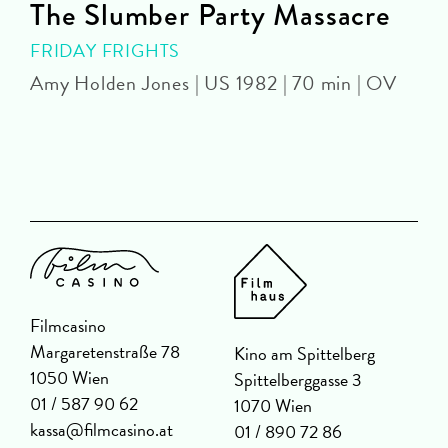
The Slumber Party Massacre
FRIDAY FRIGHTS
Amy Holden Jones | US 1982 | 70 min | OV
Z
Filmcasino
Margaretenstraße 78
Kino am Spittelberg
1050 Wien
Spittelberggasse 3
01 / 587 90 62
1070 Wien
kassa@filmcasino.at
01 / 890 72 86