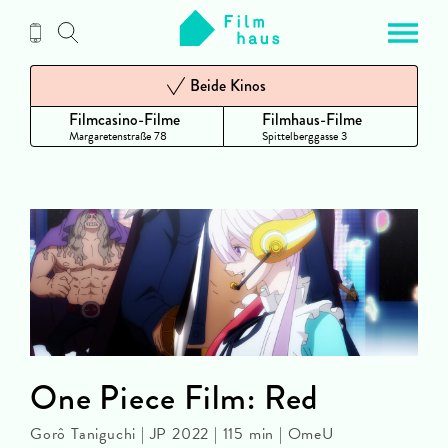
Zum
Inhalt
Beide Kinos
Filmcasino-Filme
Filmhaus-Filme
Margaretenstraße 78
Spittelberggasse 3
One Piece Film: Red
Gorô Taniguchi | JP 2022 | 115 min | OmeU