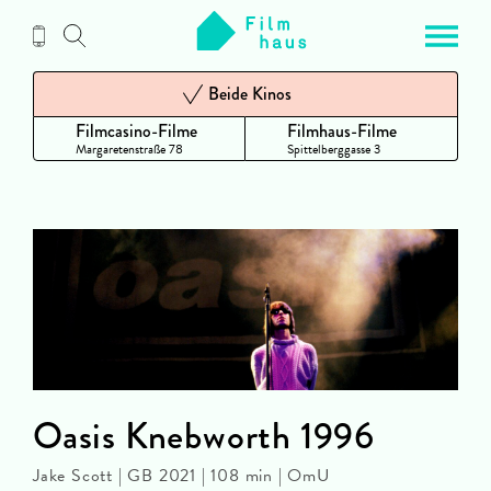
Zum
Inhalt
Beide Kinos
Filmcasino-Filme
Filmhaus-Filme
Margaretenstraße 78
Spittelberggasse 3
Oasis Knebworth 1996
Jake Scott | GB 2021 | 108 min | OmU