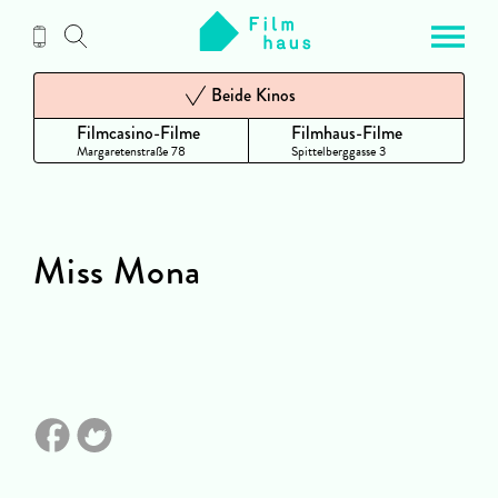
Zum
Inhalt
Beide Kinos
Filmcasino-Filme
Filmhaus-Filme
Margaretenstraße 78
Spittelberggasse 3
Miss Mona