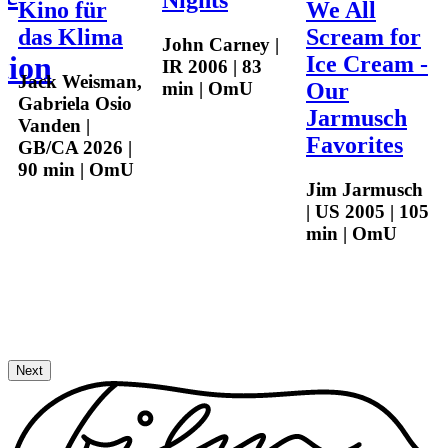
Nights
Kino für
We All
das Klima
Scream for
John Carney |
tion
Ice Cream -
IR 2006 | 83
Jack Weisman,
min | OmU
Our
Gabriela Osio
Jarmusch
Vanden |
Favorites
GB/CA 2026 |
90 min | OmU
Jim Jarmusch
| US 2005 | 105
min | OmU
Next