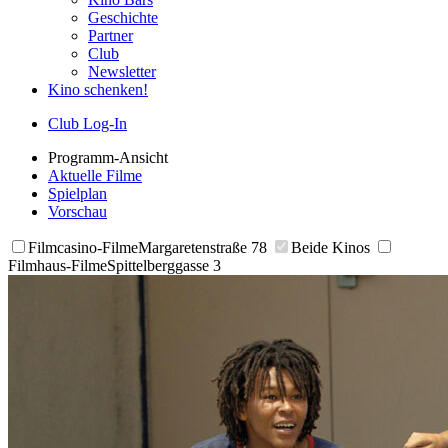
Geschichte
Partner
Club
Newsletter
Kino schenken!
Club Log-In
Programm-Ansicht
Aktuelle Filme
Spielplan
Vorschau
Filmcasino-Filme
Margaretenstraße 78
Beide Kinos
Filmhaus-Filme
Spittelberggasse 3