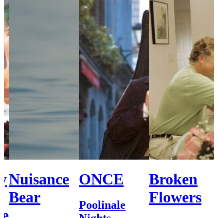
y
Nuisance
ONCE
Broken
Bear
Flowers
Poolinale
ce